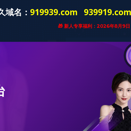
有限公司
后服务为一体的现代化厨房设备企业
烘烤设备
排烟净化器
消毒柜
荣誉资质