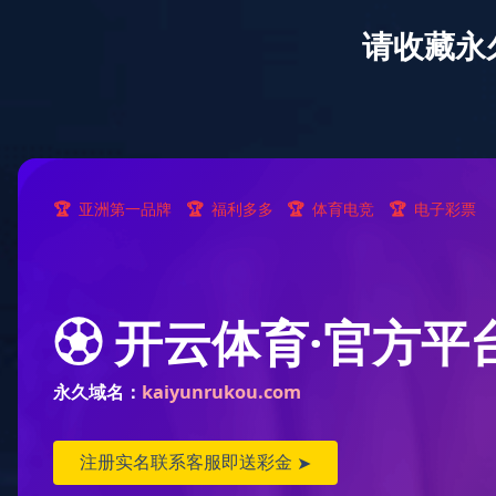
云南省
迅腾厨房
设备
集设计、研发、生产、安装、售
网站首页
厨房设备
开云在线官方
网站