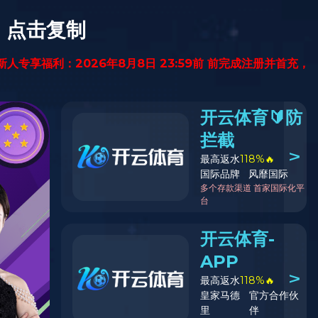
咨询热线
13888504918
新闻资讯
关于我们
开云（中国）