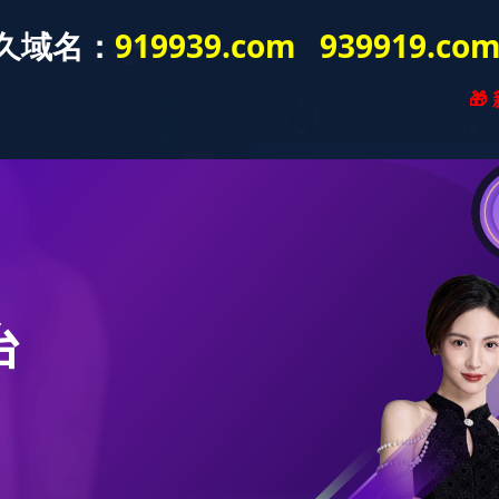
有限公司
后服务为一体的现代化厨房设备企业
烘烤设备
排烟净化器
消毒柜
荣誉资质