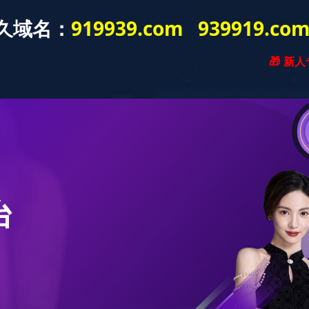
有限公司
后服务为一体的现代化厨房设备企业
烘烤设备
排烟净化器
消毒柜
荣誉资质