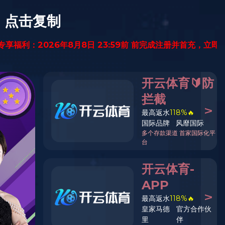
咨询热线
13888504918
新闻资讯
关于我们
开云（中国）